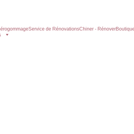
érogommage
Service de Rénovations
Chiner - Rénover
Boutiqu
s
9/2/2025
1 min read